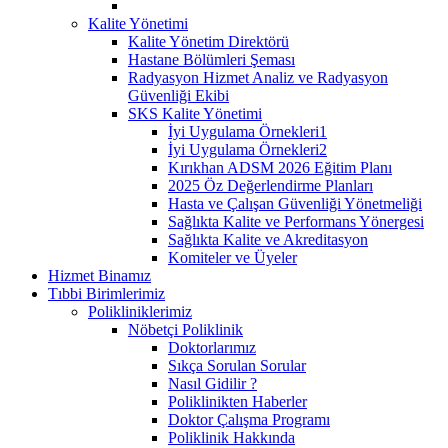
Kalite Yönetimi
Kalite Yönetim Direktörü
Hastane Bölümleri Şeması
Radyasyon Hizmet Analiz ve Radyasyon
Güvenliği Ekibi
SKS Kalite Yönetimi
İyi Uygulama Örnekleri1
İyi Uygulama Örnekleri2
Kırıkhan ADSM 2026 Eğitim Planı
2025 Öz Değerlendirme Planları
Hasta ve Çalışan Güvenliği Yönetmeliği
Sağlıkta Kalite ve Performans Yönergesi
Sağlıkta Kalite ve Akreditasyon
Komiteler ve Üyeler
Hizmet Binamız
Tıbbi Birimlerimiz
Polikliniklerimiz
Nöbetçi Poliklinik
Doktorlarımız
Sıkça Sorulan Sorular
Nasıl Gidilir ?
Poliklinikten Haberler
Doktor Çalışma Programı
Poliklinik Hakkında