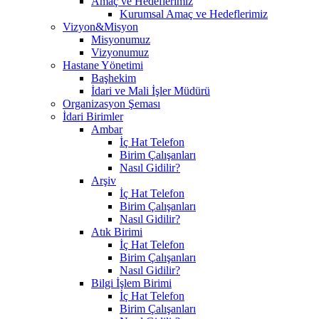
Amaç ve Hedeflerimiz
Kurumsal Amaç ve Hedeflerimiz
Vizyon&Misyon
Misyonumuz
Vizyonumuz
Hastane Yönetimi
Başhekim
İdari ve Mali İşler Müdürü
Organizasyon Şeması
İdari Birimler
Ambar
İç Hat Telefon
Birim Çalışanları
Nasıl Gidilir?
Arşiv
İç Hat Telefon
Birim Çalışanları
Nasıl Gidilir?
Atık Birimi
İç Hat Telefon
Birim Çalışanları
Nasıl Gidilir?
Bilgi İşlem Birimi
İç Hat Telefon
Birim Çalışanları