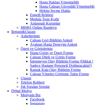
Hasta Hakları Yönetmeliği
Hasta Çalışan Güvenliği Yönetmeliği
Hekim Seçme Hakkı
Engelli Rehberi
Medula Tesis Kodu
Anlaşmalı Kurumlar
MHRS Online Randevu
İletişim&Ulaşım
Anketlerimiz
Çalışan Geri Bildirim Anketi
Ayaktan Hasta Deneyim Anketi
Öneri ve Görüşleriniz
Hasta Görüş ve Öneri Formu
Çalışan Dilek ve Görüş Formu
İstenmeyen Olay Bildirim Formu (Dikkat !
Sadece Hastane Personeli Dolduracaktır!)
Ramak Kala Olay Bildirim Formu
Çalışan Yönetici Görüşme Talep Formu
Ulaşım
Telefon Rehberi
Sık Sorulan Sorular
Dijital Medya
Medyada Biz
Facebook
İnstagram